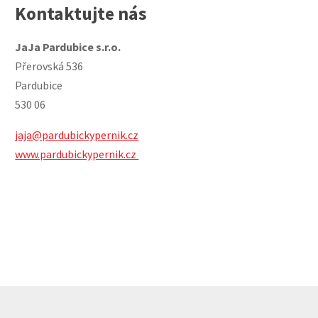
Kontaktujte nás
JaJa Pardubice s.r.o.
Přerovská 536
Pardubice
530 06
jaja@pardubickypernik.cz
www.pardubickypernik.cz