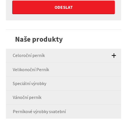
Formulář
se
nepodařilo
Naše produkty
odeslat.
Celoroční perník
Velikonoční Perník
Speciální výrobky
Vánoční perník
Perníkové výrobky svatební