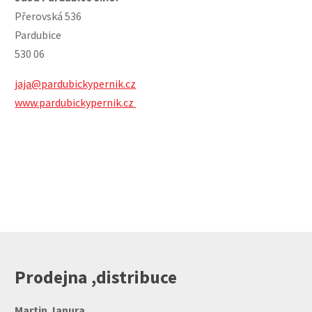
Přerovská 536
Pardubice
530 06
jaja@pardubickypernik.cz
www.pardubickypernik.cz
Prodejna ,distribuce
Martin Janura