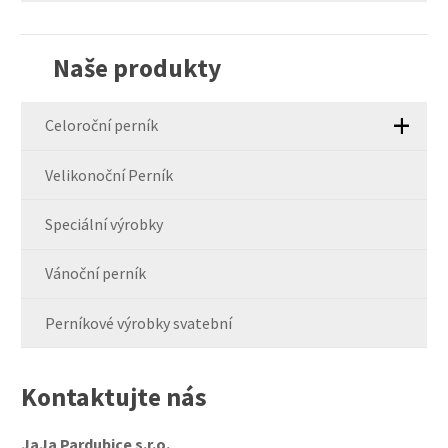
se
nepodařilo
Naše produkty
odeslat.
Celoroční perník
Velikonoční Perník
Speciální výrobky
Vánoční perník
Perníkové výrobky svatební
Kontaktujte nás
JaJa Pardubice s.r.o.