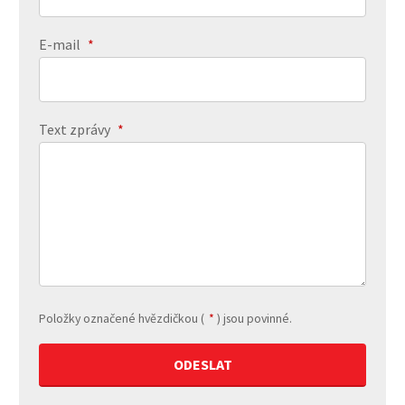
E-mail
*
Text zprávy
*
Položky označené hvězdičkou (
*
) jsou povinné.
Formulář