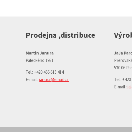
odeslat.
Prodejna ,distribuce
Výrob
Martin Janura
JaJa Pard
Paleckého 1931
Přerovská
530 06 Pa
Tel.: +420 466 615 414
E-mail :
janura@email.cz
Tel.: +420
E-mail :
ja