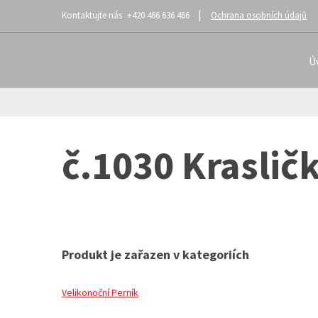
+420 466 636 466
Ochrana osobních údajů
Ú
č.1030 Kraslič
Produkt je zařazen v kategoriích
Velikonoční Perník