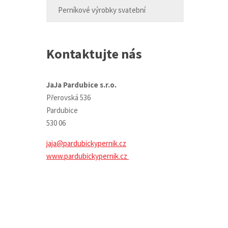
Perníkové výrobky svatební
Kontaktujte nás
JaJa Pardubice s.r.o.
Přerovská 536
Pardubice
530 06
jaja@pardubickypernik.cz
www.pardubickypernik.cz