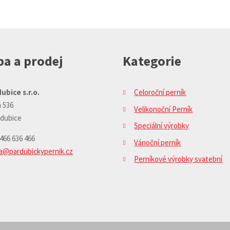
a a prodej
Kategorie
ubice s.r.o.
Celoroční perník
 536
Velikonoční Perník
rdubice
Speciální výrobky
 466 636 466
Vánoční perník
ja@pardubickypernik.cz
Perníkové výrobky svatební