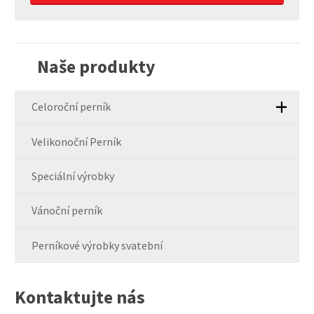
Formulář
se
nepodařilo
Naše produkty
odeslat.
Celoroční perník
Velikonoční Perník
Speciální výrobky
Vánoční perník
Perníkové výrobky svatební
Kontaktujte nás