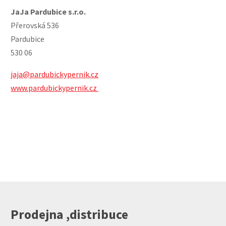
JaJa Pardubice s.r.o.
Přerovská 536
Pardubice
530 06
jaja@pardubickypernik.cz
www.pardubickypernik.cz
Prodejna ,distribuce