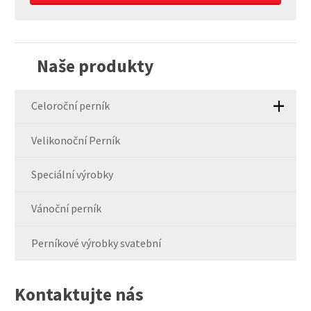
Formulář
se
nepodařilo
Naše produkty
odeslat.
Celoroční perník
Velikonoční Perník
Speciální výrobky
Vánoční perník
Perníkové výrobky svatební
Kontaktujte nás