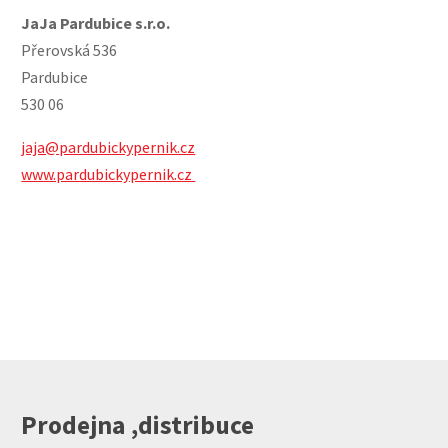
JaJa Pardubice s.r.o.
Přerovská 536
Pardubice
530 06
jaja@pardubickypernik.cz
www.pardubickypernik.cz
Prodejna ,distribuce