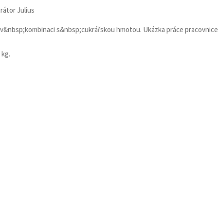
rátor Julius
v&nbsp;kombinaci s&nbsp;cukrářskou hmotou. Ukázka práce pracovnice
 kg.