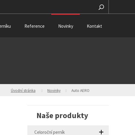
erníku
Reference
Novinky
Kontakt
Úvodní stránka
Novinky
Auto AERO
Naše produkty
Celoroční perník