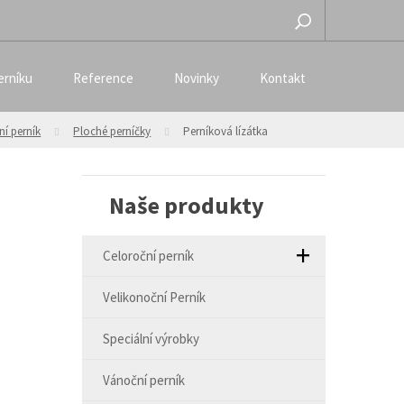
erníku
Reference
Novinky
Kontakt
ní perník
Ploché perníčky
Perníková lízátka
Naše produkty
Celoroční perník
Velikonoční Perník
Speciální výrobky
Vánoční perník