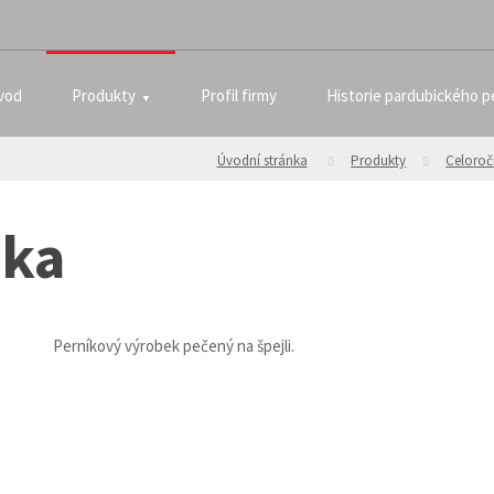
vod
Produkty
Profil firmy
Historie pardubického p
Úvodní stránka
Produkty
Celoroč
tka
Perníkový výrobek pečený na špejli.