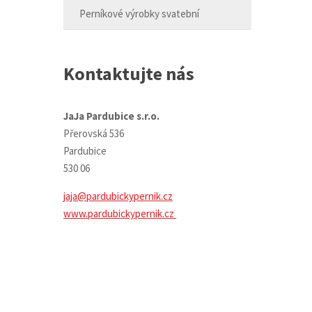
Perníkové výrobky svatební
Kontaktujte nás
JaJa Pardubice s.r.o.
Přerovská 536
Pardubice
530 06
jaja@pardubickypernik.cz
www.pardubickypernik.cz