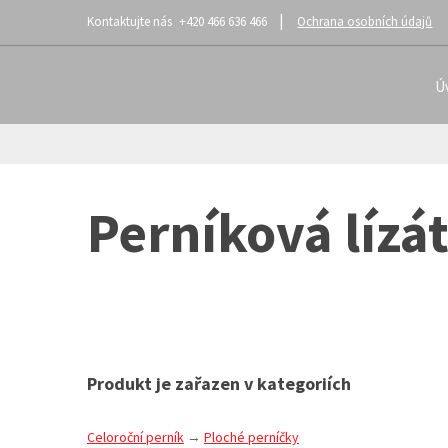
+420 466 636 466
Ochrana osobních údajů
Ú
Perníková lízá
Produkt je zařazen v kategoriích
Celoroční perník
Ploché perníčky