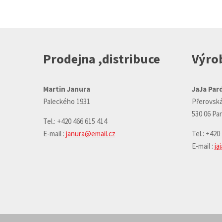
nepodařilo
odeslat.
Prodejna ,distribuce
Výrob
Martin Janura
JaJa Pard
Paleckého 1931
Přerovská
530 06 Pa
Tel.: +420 466 615 414
E-mail :
janura@email.cz
Tel.: +420
E-mail :
ja