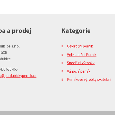
a a prodej
Kategorie
ubice s.r.o.
Celoroční perník
 536
Velikonoční Perník
rdubice
Speciální výrobky
 466 636 466
Vánoční perník
ja@pardubickypernik.cz
Perníkové výrobky svatební