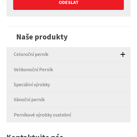
Formulář
se
nepodařilo
Naše produkty
odeslat.
Celoroční perník
Velikonoční Perník
Speciální výrobky
Vánoční perník
Perníkové výrobky svatební