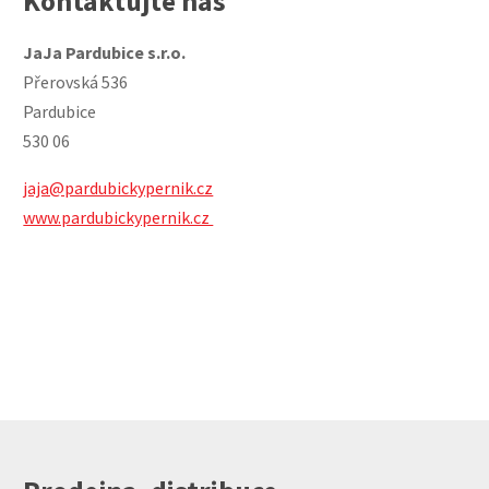
Kontaktujte nás
JaJa Pardubice s.r.o.
Přerovská 536
Pardubice
530 06
jaja@pardubickypernik.cz
www.pardubickypernik.cz