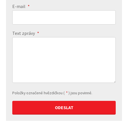
E-mail
*
Text zprávy
*
Položky označené hvězdičkou (
*
) jsou povinné.
Formulář
se