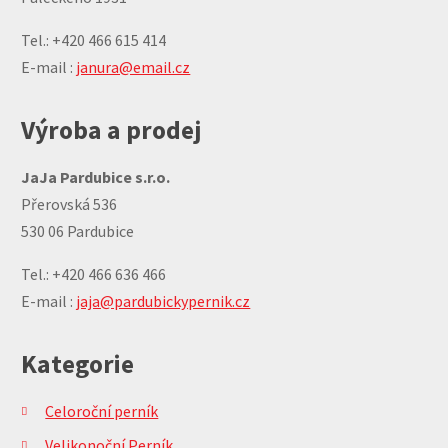
Tel.: +420 466 615 414
E-mail :
janura@email.cz
Výroba a prodej
JaJa Pardubice s.r.o.
Přerovská 536
530 06 Pardubice
Tel.: +420 466 636 466
E-mail :
jaja@pardubickypernik.cz
Kategorie
Celoroční perník
Velikonoční Perník