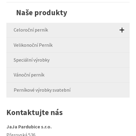
nepodařilo
Naše produkty
odeslat.
Celoroční perník
Velikonoční Perník
Speciální výrobky
Vánoční perník
Perníkové výrobky svatební
Kontaktujte nás
JaJa Pardubice s.r.o.
Přerovská 536