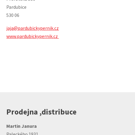
Pardubice
530 06
jaja@pardubickypernik.cz
www.pardubickypernik.cz
Prodejna ,distribuce
Martin Janura
Paleckého 1931