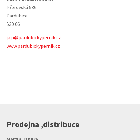
Přerovská 536
Pardubice
530 06
jaja@pardubickypernik.cz
www.pardubickypernik.cz
Prodejna ,distribuce
Martin Janura