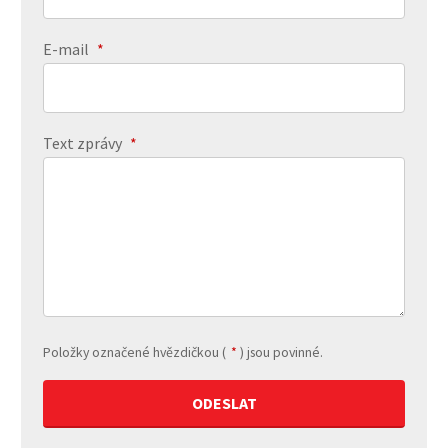
E-mail
*
Text zprávy
*
Položky označené hvězdičkou (
*
) jsou povinné.
Formulář