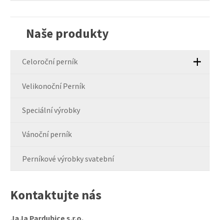
se
nepodařilo
Naše produkty
odeslat.
Celoroční perník
Velikonoční Perník
Speciální výrobky
Vánoční perník
Perníkové výrobky svatební
Kontaktujte nás
JaJa Pardubice s.r.o.